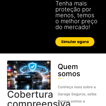
Tenha mais
proteção por
menos, temos
o melhor preço
do mercado!
Simular agora
Quem
somos
Conheça mais sobre a
Cobertura
Garage Seguros, saiba
compreensiva
porque somos a