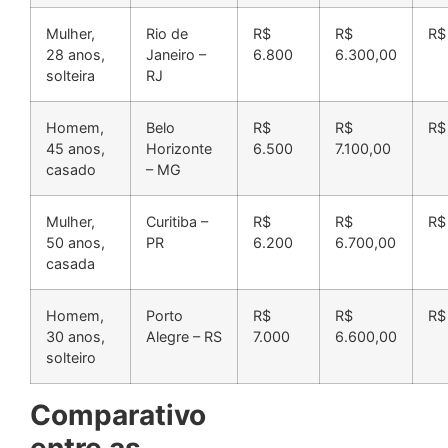
Mulher,
Rio de
R$
R$
R$
28 anos,
Janeiro –
6.800
6.300,00
solteira
RJ
Homem,
Belo
R$
R$
R$
45 anos,
Horizonte
6.500
7.100,00
casado
– MG
Mulher,
Curitiba –
R$
R$
R$
50 anos,
PR
6.200
6.700,00
casada
Homem,
Porto
R$
R$
R$
30 anos,
Alegre – RS
7.000
6.600,00
solteiro
Comparativo
entre as