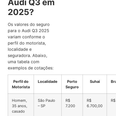
Audi Q3 em
2025?
Os valores do seguro
para o Audi Q3 2025
variam conforme o
perfil do motorista,
localidade e
seguradora.
Abaixo,
uma tabela com
exemplos de cotações:
Perfil do
Localidade
Porto
Suhai
Br
Motorista
Seguro
Homem,
São Paulo
R$
R$
R$
35 anos,
– SP
7.200
6.700,00
casado