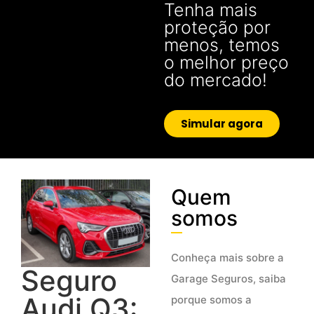
Tenha mais
proteção por
menos, temos
o melhor preço
do mercado!
Simular agora
Quem
somos
Conheça mais sobre a
Seguro
Garage Seguros, saiba
Audi Q3:
porque somos a