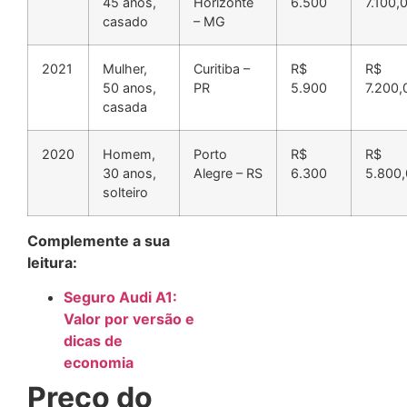
45 anos,
Horizonte
6.500
7.100,
casado
– MG
2021
Mulher,
Curitiba –
R$
R$
50 anos,
PR
5.900
7.200,
casada
2020
Homem,
Porto
R$
R$
30 anos,
Alegre – RS
6.300
5.800
solteiro
Complemente a sua
leitura:
Seguro Audi A1:
Valor por versão e
dicas de
economia
Preço do