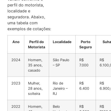
perfil do motorista,
localidade e
seguradora.
Abaixo,
uma tabela com
exemplos de cotações:
Ano
Perfil do
Localidade
Porto
Suha
Motorista
Seguro
2024
Homem,
São Paulo
R$
R$
35 anos,
– SP
7.000
6.100,
casado
2023
Mulher,
Rio de
R$
R$
28 anos,
Janeiro –
6.400
6.900
solteira
RJ
2022
Homem,
Belo
R$
R$