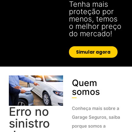
Tenha mais
proteção por
menos, temos
o melhor preço
do mercado!
Simular agora
Quem
somos
Erro no
Conheça mais sobre a
Garage Seguros, saiba
sinistro
porque somos a