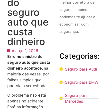
do
melhor corretora de
seguro
seguros e como
podemos te ajudar a
auto que
economizar com
custa
segurança.
dinheiro
março 1, 2026
Categorias:
Erro no sinistro do
seguro auto que custa
dinheiro acontece,
na
Seguro para Audi
maioria das vezes, por
falhas simples que
Seguro para BMW
poderiam ser evitadas.
O problema não está
Seguro para
apenas no acidente.
Mercedes
Está na informação