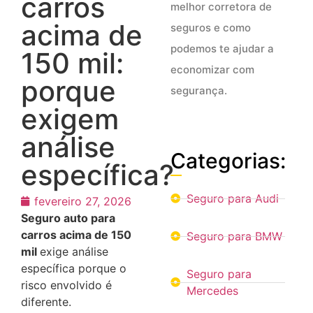
carros
melhor corretora de
acima de
seguros e como
podemos te ajudar a
150 mil:
economizar com
porque
segurança.
exigem
análise
Categorias:
específica?
Seguro para Audi
fevereiro 27, 2026
Seguro auto para
carros acima de 150
Seguro para BMW
mil
exige análise
específica porque o
Seguro para
risco envolvido é
Mercedes
diferente.