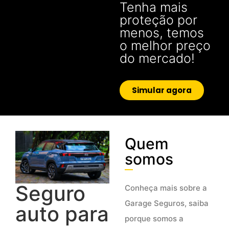
Tenha mais
proteção por
menos, temos
o melhor preço
do mercado!
Simular agora
Quem
somos
Seguro
Conheça mais sobre a
Garage Seguros, saiba
auto para
porque somos a