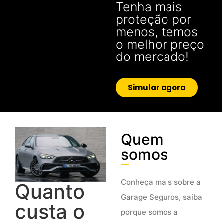
Tenha mais
proteção por
menos, temos
o melhor preço
do mercado!
Simular agora
Quem
somos
Conheça mais sobre a
Quanto
Garage Seguros, saiba
custa o
porque somos a