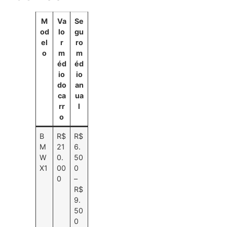
M
Va
Se
od
lo
gu
el
r
ro
o
m
m
éd
éd
io
io
do
an
ca
ua
rr
l
o
B
R$
R$
M
21
6.
W
0.
50
X1
00
0
0
–
R$
9.
50
0