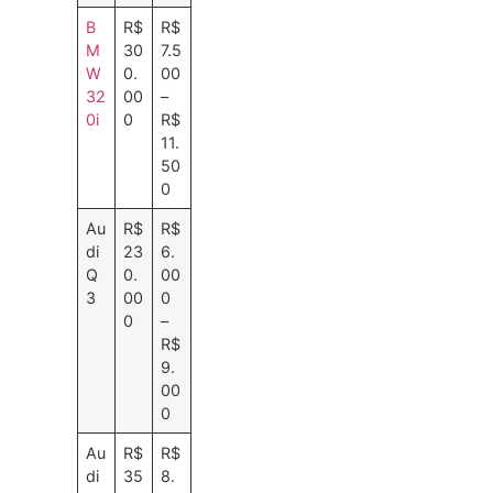
B
R$
R$
M
30
7.5
W
0.
00
32
00
–
0i
0
R$
11.
50
0
Au
R$
R$
di
23
6.
Q
0.
00
3
00
0
0
–
R$
9.
00
0
Au
R$
R$
di
35
8.