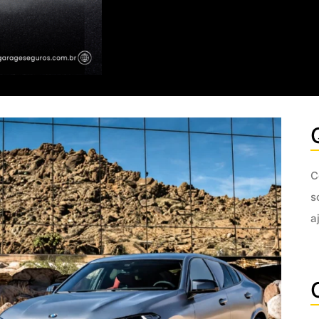
C
s
a