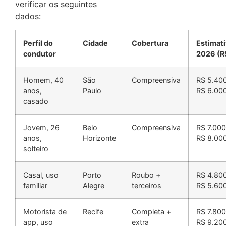
verificar os seguintes
dados:
Perfil do
Cidade
Cobertura
Estimat
condutor
2026 (R
Homem, 40
São
Compreensiva
R$ 5.40
anos,
Paulo
R$ 6.00
casado
Jovem, 26
Belo
Compreensiva
R$ 7.000
anos,
Horizonte
R$ 8.00
solteiro
Casal, uso
Porto
Roubo +
R$ 4.80
familiar
Alegre
terceiros
R$ 5.60
Motorista de
Recife
Completa +
R$ 7.800
app, uso
extra
R$ 9.20