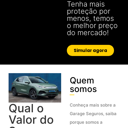
Tenha mais
proteção por
menos, temos
o melhor preço
do mercado!
Simular agora
Quem
somos
Qual o
Conheça mais sobre a
Garage Seguros, saiba
Valor do
porque somos a