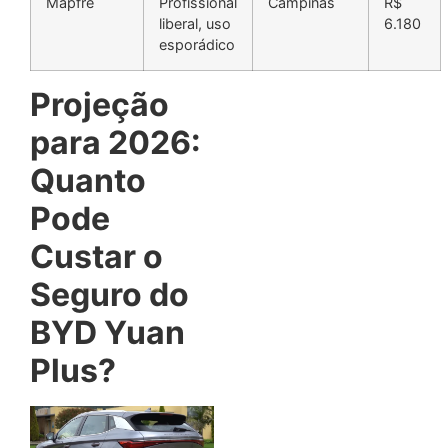
Mapfre
Profissional
Campinas
R$
liberal, uso
6.180
esporádico
Projeção
para 2026:
Quanto
Pode
Custar o
Seguro do
BYD Yuan
Plus?