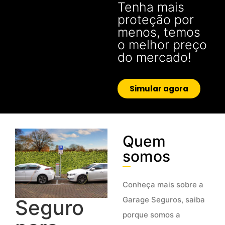
Tenha mais
proteção por
menos, temos
o melhor preço
do mercado!
Simular agora
Quem
somos
Conheça mais sobre a
Garage Seguros, saiba
Seguro
porque somos a