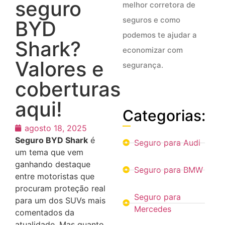
seguro
melhor corretora de
seguros e como
BYD
podemos te ajudar a
Shark?
economizar com
Valores e
segurança.
coberturas
aqui!
Categorias:
agosto 18, 2025
Seguro BYD Shark
é
Seguro para Audi
um tema que vem
ganhando destaque
Seguro para BMW
entre motoristas que
procuram proteção real
Seguro para
para um dos SUVs mais
Mercedes
comentados da
atualidade. Mas quanto