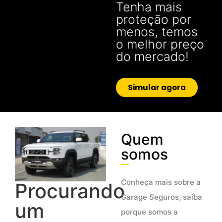
Tenha mais
proteção por
menos, temos
o melhor preço
do mercado!
Simular agora
Quem
somos
Conheça mais sobre a
Procurando
Garage Seguros, saiba
um
porque somos a