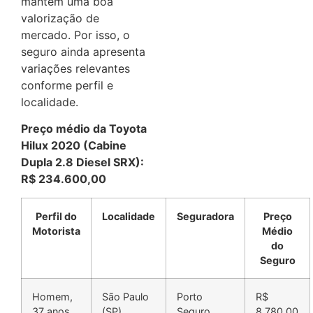
mantém uma boa
valorização de
mercado. Por isso, o
seguro ainda apresenta
variações relevantes
conforme perfil e
localidade.
Preço médio da Toyota
Hilux 2020 (Cabine
Dupla 2.8 Diesel SRX):
R$ 234.600,00
Perfil do
Localidade
Seguradora
Preço
Motorista
Médio
do
Seguro
Homem,
São Paulo
Porto
R$
37 anos,
(SP)
Seguro
8.780,00