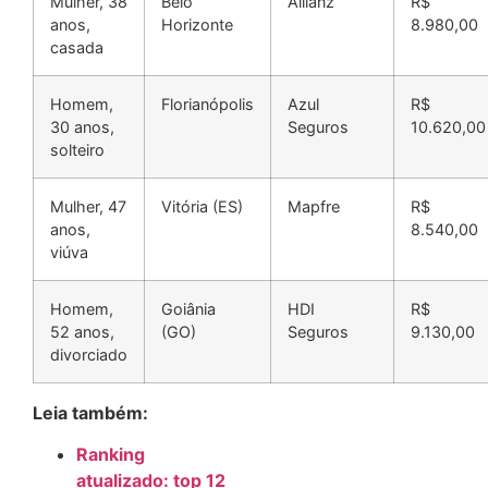
Mulher, 38
Belo
Allianz
R$
anos,
Horizonte
8.980,00
casada
Homem,
Florianópolis
Azul
R$
30 anos,
Seguros
10.620,00
solteiro
Mulher, 47
Vitória (ES)
Mapfre
R$
anos,
8.540,00
viúva
Homem,
Goiânia
HDI
R$
52 anos,
(GO)
Seguros
9.130,00
divorciado
Leia também:
Ranking
atualizado: top 12