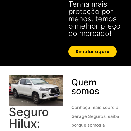
Tenha mais
proteção por
menos, temos
o melhor preço
do mercado!
Simular agora
Quem
somos
Conheça mais sobre a
Seguro
Garage Seguros, saiba
Hilux:
porque somos a