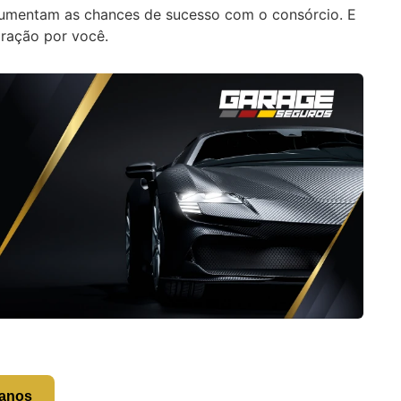
e aumentam as chances de sucesso com o consórcio. E
aração por você.
lanos