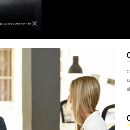
C
s
a