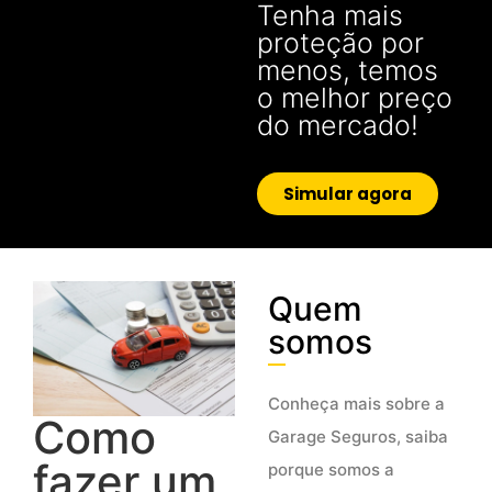
Tenha mais
proteção por
menos, temos
o melhor preço
do mercado!
Simular agora
Quem
somos
Conheça mais sobre a
Como
Garage Seguros, saiba
fazer um
porque somos a