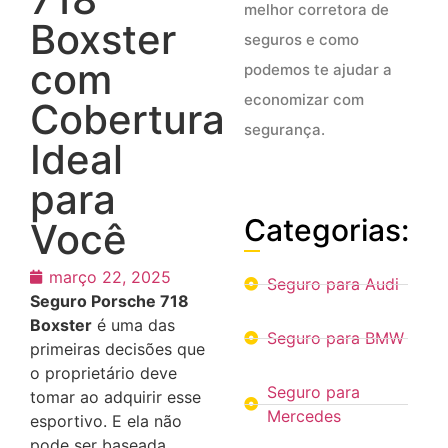
melhor corretora de
Boxster
seguros e como
com
podemos te ajudar a
economizar com
Cobertura
segurança.
Ideal
para
Categorias:
Você
março 22, 2025
Seguro para Audi
Seguro Porsche 718
Boxster
é uma das
Seguro para BMW
primeiras decisões que
o proprietário deve
Seguro para
tomar ao adquirir esse
Mercedes
esportivo. E ela não
pode ser baseada