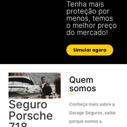
Tenha mais
proteção por
menos, temos
o melhor preço
do mercado!
Simular agora
Quem
somos
Seguro
Conheça mais sobre a
Porsche
Garage Seguros, saiba
porque somos a
718