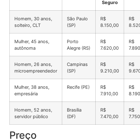
Seguro
Homem, 30 anos,
São Paulo
R$
R$
solteiro, CLT
(SP)
8.150,00
8.52
Mulher, 45 anos,
Porto
R$
R$
autônoma
Alegre (RS)
7.620,00
7.89
Homem, 26 anos,
Campinas
R$
R$
microempreendedor
(SP)
9.210,00
9.67
Mulher, 38 anos,
Recife (PE)
R$
R$
empresária
7.910,00
8.19
Homem, 52 anos,
Brasília
R$
R$
servidor público
(DF)
7.470,00
7.75
Preço