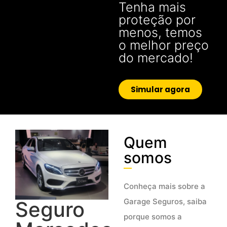
Tenha mais
proteção por
menos, temos
o melhor preço
do mercado!
Simular agora
Quem
somos
Conheça mais sobre a
Garage Seguros, saiba
Seguro
porque somos a