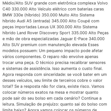
Médio/Alto SUV grande com eletrônica complexa Volvo
C40 330.000 Alto Veículo elétrico com baterias caras
BMW 330e (híbrido) 350.000 Muito Alto Sistema
híbrido Audi A5 (entrada) 345.000 Alto Coupé com
peças importadas Lexus UX 300.000 Alto Sistema
híbrido Land Rover Discovery Sport 335.000 Alto Peças
e mão de obra especializadas Jaguar E-Pace 340.000
Alto SUV premium com manutenção elevada Esses
modelos possuem: Um pequeno impacto pode afetar
vários componentes. O reparo não envolve apenas
trocar uma peça. O técnico precisa recalibrar sensores
e sistemas de assistência. Isso aumenta o custo final.
Agora responda com sinceridade: se você bater em um
desses veículos, seu limite de terceiros cobre o valor
total? Se a resposta não for clara, existe risco. Vamos
colocar números exatos na mesa e mostrar quanto
pode sair do seu bolso em cada cenário? Continue a
leitura. Simulação de prejuízo: quanto sai do bolso com
limite baixo? Agora vamos colocar os números de